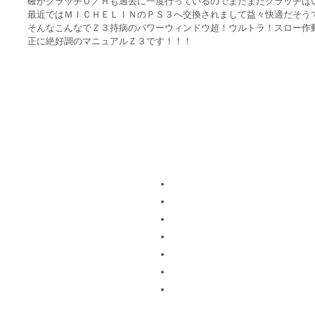
確かクラッチＯ／Ｈも過去に一度行っているのでまだまだクラッチは
最近ではＭＩＣＨＥＬＩＮのＰＳ３へ交換されまして益々快適だそう
そんなこんなでＺ３持病のパワーウィンドウ超！ウルトラ！スロー作
正に絶好調のマニュアルＺ３です！！！
事故修理・レストア
会社案内
新車・中古車販売
通信販売法に基づく表記
よくある質問
案内地図
カスタムカー
お問い合わせ
ＢＭＷ E30 Ｍ3 ＣLUB
個人情報の取り扱い
リンク
サイトマップ
当HPに掲載されている記事、画像、映像データ等の無断転載を禁じます。