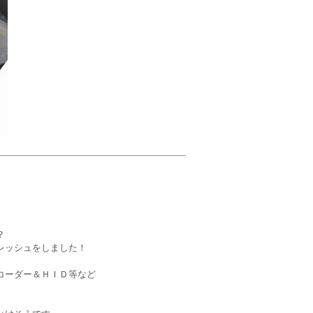
。
？
レッシュをしました！
コーダー＆ＨＩＤ等など