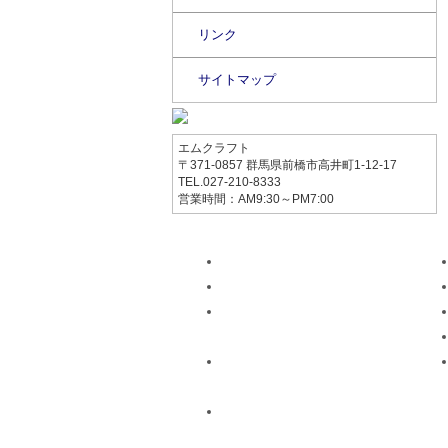
リンク
サイトマップ
エムクラフト
〒371-0857 群馬県前橋市高井町1-12-17
TEL.027-210-8333
営業時間：AM9:30～PM7:00
ホーム
修理・メンテナンス
パーツ販売・取付
ネッツショップ
カー用品取り扱い
カーナビ.タイヤ.ホイールetc
カーディティーリング