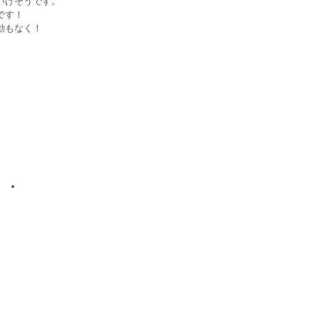
いけそうです。
です！
動もなく！
エムクラフト
〒371-0857
群馬県前橋市高井町1-12-17
TEL.027-210-8333
FAX.027-210-8334