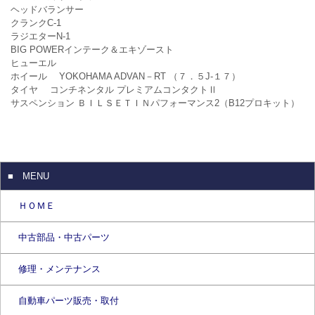
ヘッドバランサー
クランクC-1
ラジエターN-1
BIG POWERインテーク＆エキゾースト
ヒューエル
ホイール YOKOHAMA ADVAN－RT （７．５J-１７）
タイヤ コンチネンタル プレミアムコンタクトⅡ
サスペンション ＢＩＬＳＥＴＩＮパフォーマンス2（B12プロキット）
■ MENU
ＨＯＭＥ
中古部品・中古パーツ
修理・メンテナンス
自動車パーツ販売・取付